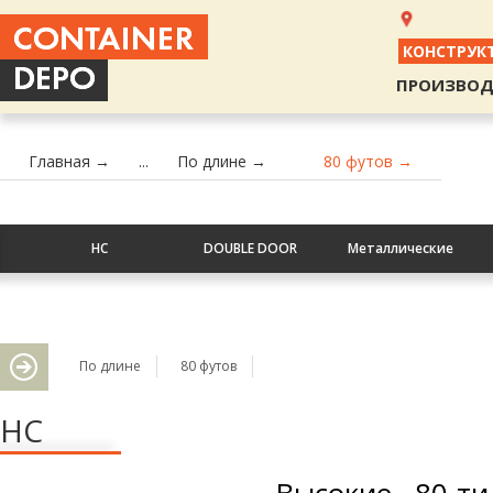
КОНСТРУК
ПРОИЗВОД
Главная →
...
По длине →
80 футов →
HC
DOUBLE DOOR
Металлические
По длине
80 футов
HC