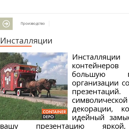
Производство
Инсталляции
Инсталляции
контейнеро
большую п
организации с
презентаций.
символиче
декорации, к
идейный замыс
вашу презентацию яркой