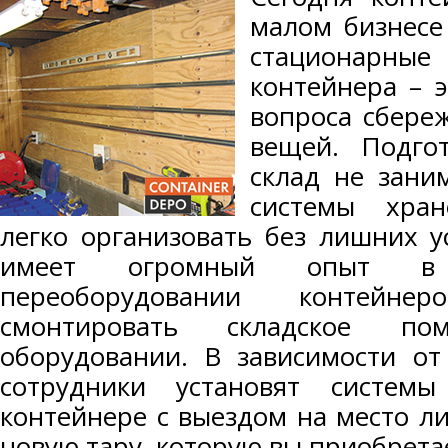
малом бизнесе
стационарны
контейнера – 
вопроса сбере
вещей. Подго
склад не зани
системы хран
легко организовать без лишних 
имеет огромный опыт в 
переоборудовании контейн
смонтировать складское п
оборудовании. В зависимости от
сотрудники установят систем
контейнере с выездом на место л
новую тару, которую вы приобретае