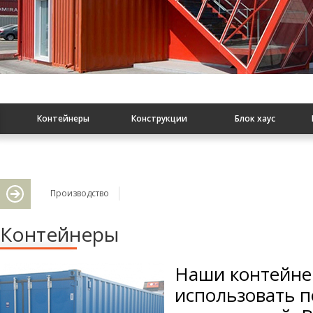
Контейнеры
Конструкции
Блок хаус
Доп вентилирование
ДСП, фанера
Инсталляции
Производство
Контейнеры
Пробка
Электрификация
Рекламные акции
Наши контейне
использовать п
Обшивка
Плиты ОСБ
Дерево
П