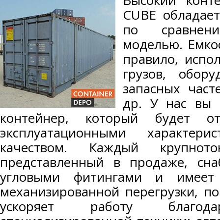
Высокий конт
CUBE обладае
по сравнен
моделью. Емкос
правило, испо
грузов, обору
запасных част
др. У нас вы
контейнер, который будет от
эксплуатационными характер
качеством. Каждый крупното
представленный в продаже, сн
угловыми фитингами и имеет 
механизированной перегрузки, по
ускоряет работу благода