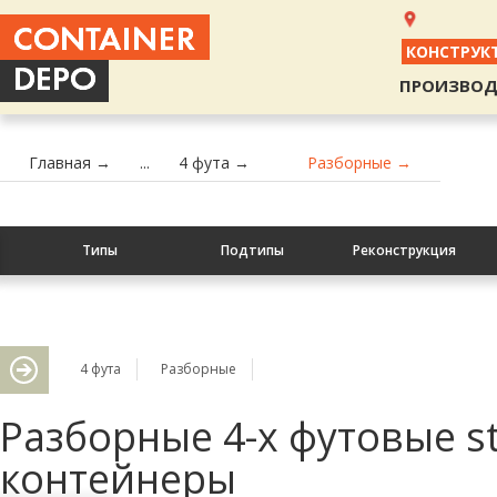
КОНСТРУК
ПРОИЗВОД
Главная →
...
4 фута →
Разборные →
Типы
Подтипы
Реконструкция
4 фута
Разборные
Разборные 4-х футовые s
контейнеры