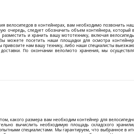
ения велосипедов в контейнерах, вам необходимо позвонить на
рвую очередь, следует обозначить объем контейнера, который 
ы разместить и хранить вашу мототехнику, включая велосипеды
 Вы можете посетить наши площадки для осмотра контейнер
вы привозите нам вашу технику, либо наши специалисты выезжаю
доставки. По окончании вело/мото хранения, мы осуществл
 том, какого размера вам необходим контейнер для велосипедн
тельно вычислить необходимую площадь складского хранили
опытными специалистами. Мы гарантируем, что выбранное в ит