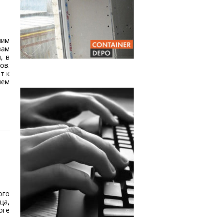
шим
вам
, в
ов.
т к
яем
ого
ща,
оге