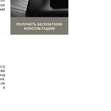
тот
тые
ным
ПОЛУЧИТЬ БЕСПЛАТНУЮ
КОНСУЛЬТАЦИЮ
ссу
 вы
под
ня.
сле
а и