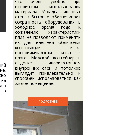
что очень удобно при
вторичном использовании
материала. Укладка гипсовых
стен в бытовке обеспечивает
сохранность оборудования в
холодное время года. К
сожалению, характеристики
плит не позволяют применять
их для внешней облицовки
конструкции из-за
восприимчивости гипса к
влаге. Морской контейнер в
отделке гипсокартонном
ний
внутренних стен и потолков
ие,
выглядит привлекательно и
жно
способен использоваться как
 на
жилое помещение.
е в
и в
ПОДРОБНЕЕ