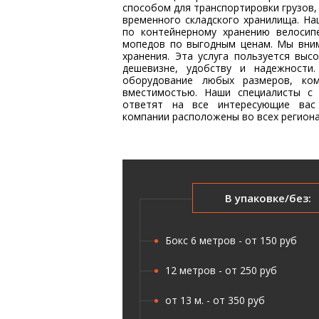
способом для транспортировки грузов,
временного складского хранилища. На
по контейнерному хранению велосипе
мопедов по выгодным ценам. Мы вним
хранения. Эта услуга пользуется выс
дешевизне, удобству и надежност
оборудование любых размеров, ко
вместимостью. Наши специалисты с
ответят на все интересующие вас 
компании расположены во всех региона
В упаковке/без:
Бокс 6 метров - от 150 руб
12 метров - от 250 руб
от 13 м. - от 350 руб