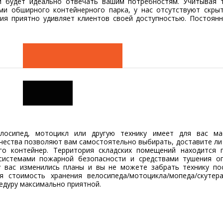
и будет идеально отвечать вашим потребностям. Учитывая 
ми обширного контейнерного парка, у нас отсутствуют скры
ния приятно удивляет клиентов своей доступностью. Постоян
лосипед, мотоцикл или другую технику имеет для вас ма
ичества позволяют вам самостоятельно выбирать, доставите ли
го контейнер. Территория складских помещений находится 
системами пожарной безопасности и средствами тушения ог
 вас изменились планы и вы не можете забрать технику по
я стоимость хранения велосипеда/мотоцикла/мопеда/скутер
едуру максимально приятной.