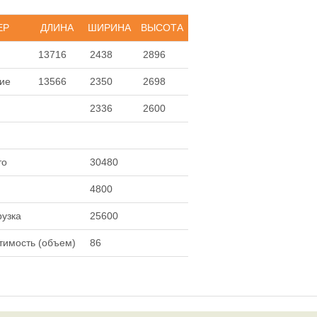
ЕР
ДЛИНА
ШИРИНА
ВЫСОТА
13716
2438
2896
ие
13566
2350
2698
2336
2600
то
30480
4800
рузка
25600
тимость (объем)
86