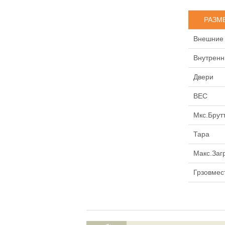
РАЗМ
Внешние
Внутренн
Двери
ВЕС
Мкс.Брут
Тара
Макс.Заг
Грзовмес