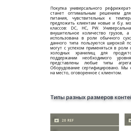
Покупка универсального рефрижера
станет оптимальным решением для
питания, чувствительных к темпе
предложить клиентам новые и б.у. м
классов: DC, HC, PW. Универсаль
внушительное количество грузов, 
использована в роли обычного сухо
данного типа пользуются широкой п
могут с успехом применяться в роли 
холодных хранилищ для продукт
поддержании необходимого уровн
представлены любые типы агрег
Оборудование сертифицировано. Мы о
на место, оговоренное с клиентом.
Типы разных размеров конте
20 REF